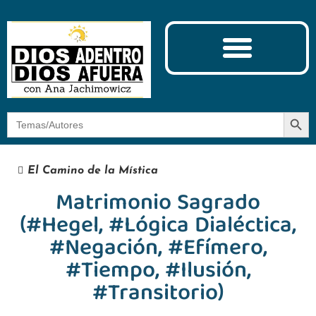
Ciencia y Espiritualidad
El Camino de la Mística
Botón
Buscar:
El Camino de la Mística
Matrimonio Sagrado
(#Hegel, #Lógica Dialéctica,
#Negación, #Efímero,
#Tiempo, #Ilusión,
#Transitorio)