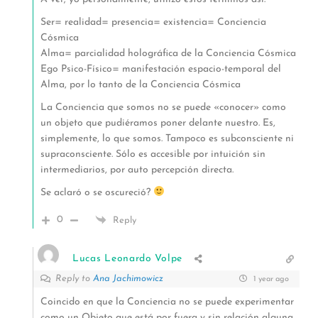
Ser= realidad= presencia= existencia= Conciencia
Cósmica
Alma= parcialidad holográfica de la Conciencia Cósmica
Ego Psico-Físico= manifestación espacio-temporal del
Alma, por lo tanto de la Conciencia Cósmica
La Conciencia que somos no se puede «conocer» como
un objeto que pudiéramos poner delante nuestro. Es,
simplemente, lo que somos. Tampoco es subconsciente ni
supraconsciente. Sólo es accesible por intuición sin
intermediarios, por auto percepción directa.
Se aclaró o se oscureció?
0
Reply
Lucas Leonardo Volpe
Reply to
Ana Jachimowicz
1 year ago
Coincido en que la Conciencia no se puede experimentar
como un Objeto que está por fuera y sin relación alguna