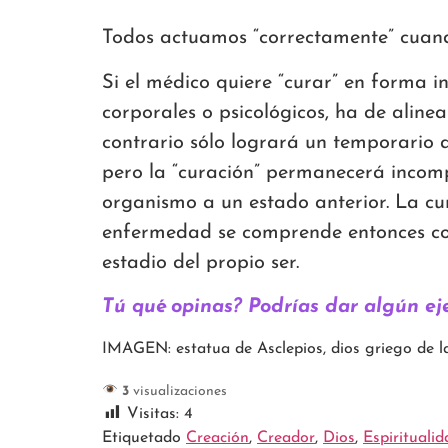
Todos actuamos “correctamente” cuand
Si el médico quiere “curar” en forma i
corporales o psicológicos, ha de aline
contrario sólo logrará un temporario al
pero la “curación” permanecerá incompl
organismo a un estado anterior. La cur
enfermedad se comprende entonces como
estadio del propio ser.
Tú qué opinas? Podrías dar algún e
IMAGEN: estatua de Asclepios, dios griego de l
3
visualizaciones
Visitas:
4
Etiquetado
Creación
,
Creador
,
Dios
,
Espiritualid