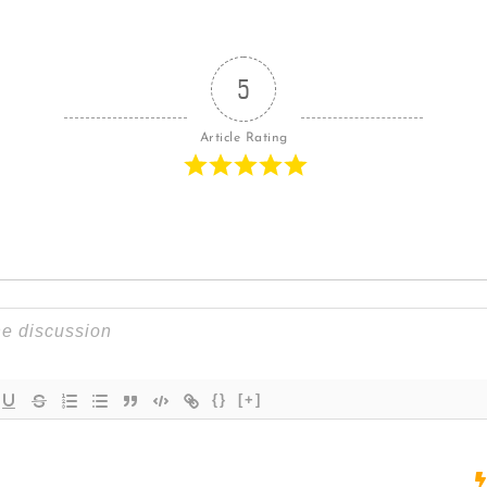
5
Article Rating
{}
[+]