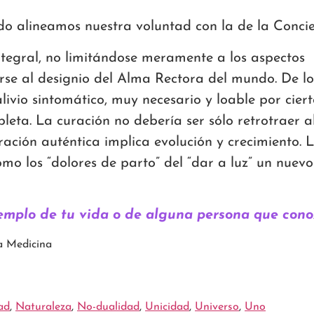
o alineamos nuestra voluntad con la de la Conci
ntegral, no limitándose meramente a los aspectos
arse al designio del Alma Rectora del mundo. De lo
ivio sintomático, muy necesario y loable por ciert
eta. La curación no debería ser sólo retrotraer a
ación auténtica implica evolución y crecimiento. 
 los “dolores de parto” del “dar a luz” un nuevo
jemplo de tu vida o de alguna persona que cono
a Medicina
ad
,
Naturaleza
,
No-dualidad
,
Unicidad
,
Universo
,
Uno