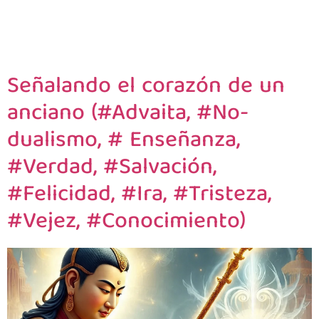
Señalando el corazón de un
anciano (#Advaita, #No-
dualismo, # Enseñanza,
#Verdad, #Salvación,
#Felicidad, #Ira, #Tristeza,
#Vejez, #Conocimiento)