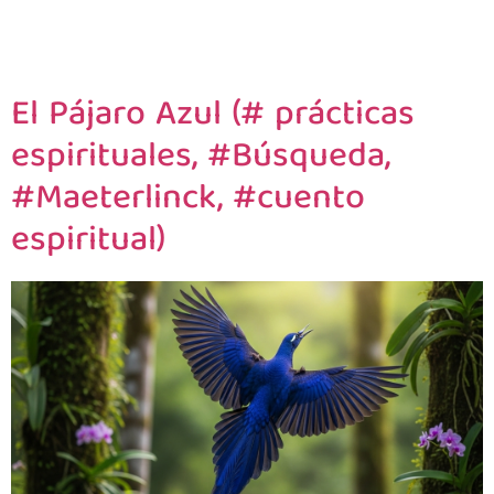
El Pájaro Azul (# prácticas
espirituales, #Búsqueda,
#Maeterlinck, #cuento
espiritual)