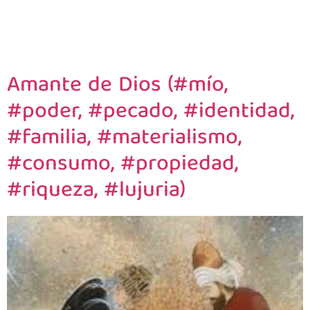
Amante de Dios (#mío,
#poder, #pecado, #identidad,
#familia, #materialismo,
#consumo, #propiedad,
#riqueza, #lujuria)