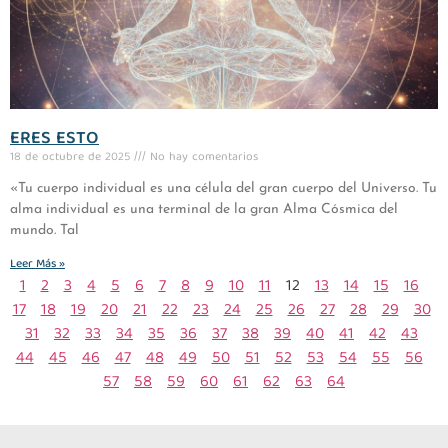
ERES ESTO
18 de octubre de 2025
No hay comentarios
«Tu cuerpo individual es una célula del gran cuerpo del Universo. Tu
alma individual es una terminal de la gran Alma Cósmica del
mundo. Tal
Leer Más »
1
2
3
4
5
6
7
8
9
10
11
12
13
14
15
16
17
18
19
20
21
22
23
24
25
26
27
28
29
30
31
32
33
34
35
36
37
38
39
40
41
42
43
44
45
46
47
48
49
50
51
52
53
54
55
56
57
58
59
60
61
62
63
64