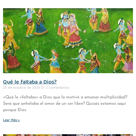
Qué le faltaba a Dios?
25 de octubre de 2025
2 comentarios
«Qué le «faltaba» a Dios que lo motivó a emanar multiplicidad?
Será que anhelaba el amor de un ser libre? Quizás estamos aquí
porque Dios
Leer Más »