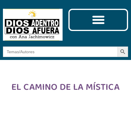
Ciencia y Espiritualidad
El Camino de la Mística
Botón
Buscar:
EL CAMINO DE LA MÍSTICA