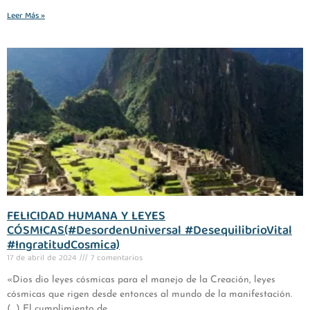
Leer Más »
FELICIDAD HUMANA Y LEYES
CÓSMICAS(#DesordenUniversal #DesequilibrioVital
#IngratitudCosmica)
17 de abril de 2024
7 comentarios
«Dios dio leyes cósmicas para el manejo de la Creación, leyes
cósmicas que rigen desde entonces al mundo de la manifestación.
(…) El cumplimiento de