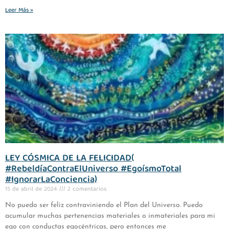
Leer Más »
LEY CÓSMICA DE LA FELICIDAD(
#RebeldíaContraElUniverso #EgoísmoTotal
#IgnorarLaConciencia)
15 de abril de 2024
2 comentarios
No puedo ser feliz contraviniendo el Plan del Universo. Puedo
acumular muchas pertenencias materiales o inmateriales para mi
ego con conductas egocéntricas, pero entonces me