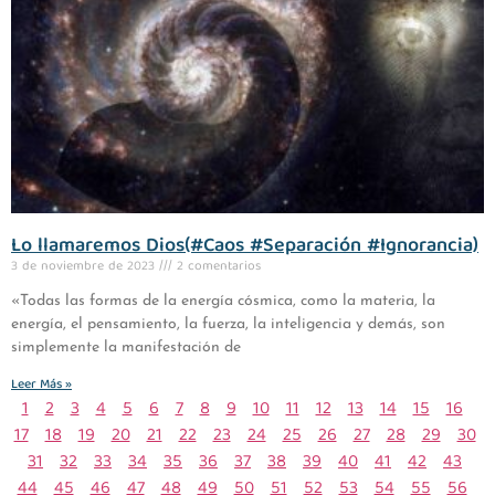
Lo llamaremos Dios(#Caos #Separación #Ignorancia)
3 de noviembre de 2023
2 comentarios
«Todas las formas de la energía cósmica, como la materia, la
energía, el pensamiento, la fuerza, la inteligencia y demás, son
simplemente la manifestación de
Leer Más »
1
2
3
4
5
6
7
8
9
10
11
12
13
14
15
16
17
18
19
20
21
22
23
24
25
26
27
28
29
30
31
32
33
34
35
36
37
38
39
40
41
42
43
44
45
46
47
48
49
50
51
52
53
54
55
56