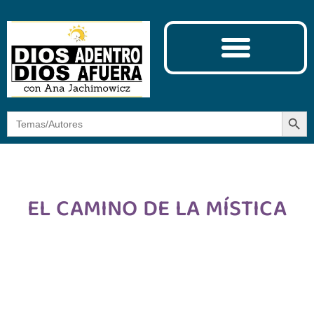
Ciencia y Espiritualidad
El Camino de la Mística
Botón
Buscar:
EL CAMINO DE LA MÍSTICA