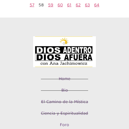
57
58
59
60
61
62
63
64
Home
Bio
El Camino de la Mística
Ciencia y Espiritualidad
Foro