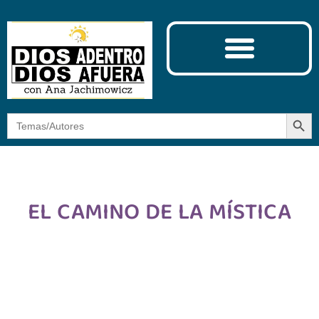
Ciencia y Espiritualidad
El Camino de la Mística
Botón
Buscar:
EL CAMINO DE LA MÍSTICA