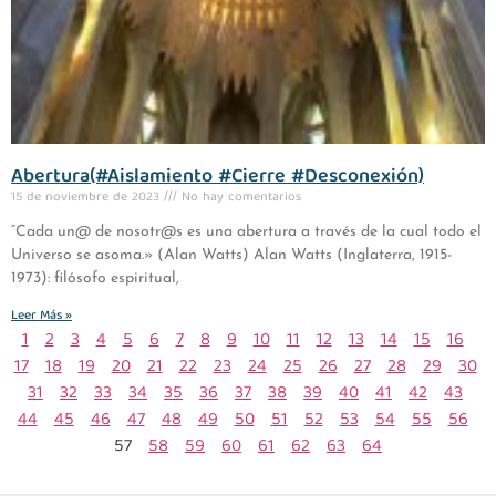
Abertura(#Aislamiento #Cierre #Desconexión)
15 de noviembre de 2023
No hay comentarios
“Cada un@ de nosotr@s es una abertura a través de la cual todo el
Universo se asoma.» (Alan Watts) Alan Watts (Inglaterra, 1915-
1973): filósofo espiritual,
Leer Más »
1
2
3
4
5
6
7
8
9
10
11
12
13
14
15
16
17
18
19
20
21
22
23
24
25
26
27
28
29
30
31
32
33
34
35
36
37
38
39
40
41
42
43
44
45
46
47
48
49
50
51
52
53
54
55
56
57
58
59
60
61
62
63
64