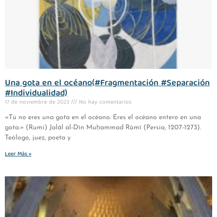
Una gota en el océano(#Fragmentación #Separación
#Individualidad)
17 de noviembre de 2023
No hay comentarios
«Tú no eres una gota en el océano. Eres el océano entero en una
gota.» (Rumi) Jalāl al-Dīn Muḥammad Rūmī (Persia, 1207-1273).
Teólogo, juez, poeta y
Leer Más »