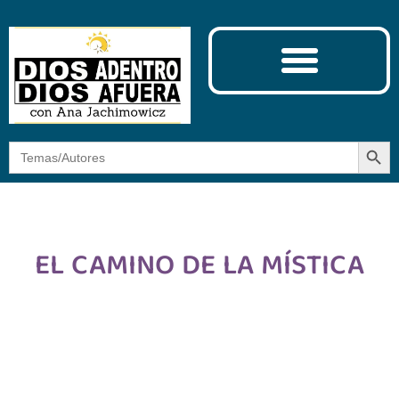
Ciencia y Espiritualidad
El Camino de la Mística
Botón
Buscar:
EL CAMINO DE LA MÍSTICA