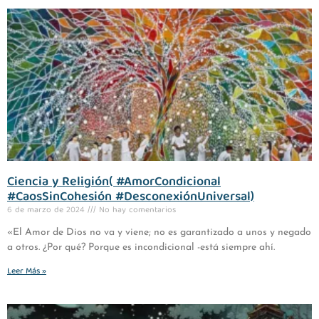
Ciencia y Religión( #AmorCondicional
#CaosSinCohesión #DesconexiónUniversal)
6 de marzo de 2024
No hay comentarios
«El Amor de Dios no va y viene; no es garantizado a unos y negado
a otros. ¿Por qué? Porque es incondicional -está siempre ahí.
Leer Más »