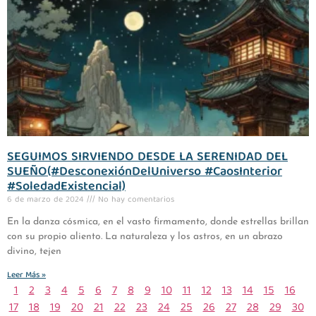
SEGUIMOS SIRVIENDO DESDE LA SERENIDAD DEL
SUEÑO(#DesconexiónDelUniverso #CaosInterior
#SoledadExistencial)
6 de marzo de 2024
No hay comentarios
En la danza cósmica, en el vasto firmamento, donde estrellas brillan
con su propio aliento. La naturaleza y los astros, en un abrazo
divino, tejen
Leer Más »
1
2
3
4
5
6
7
8
9
10
11
12
13
14
15
16
17
18
19
20
21
22
23
24
25
26
27
28
29
30