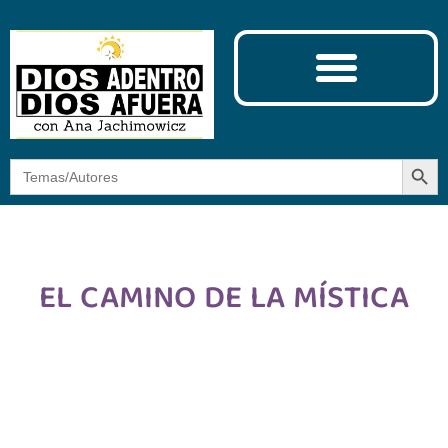
Ciencia y Espiritualidad
El Camino de la Mística
Botón
Buscar:
EL CAMINO DE LA MÍSTICA