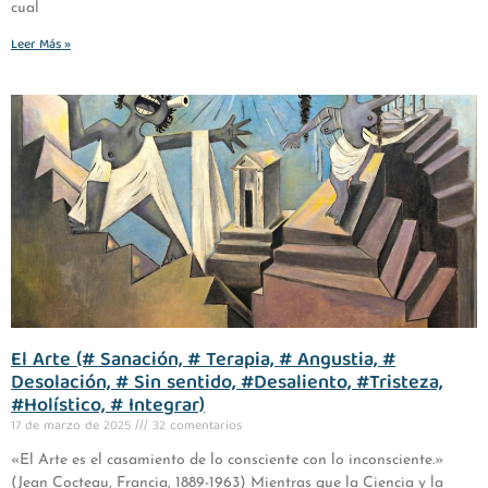
cual
Leer Más »
El Arte (# Sanación, # Terapia, # Angustia, #
Desolación, # Sin sentido, #Desaliento, #Tristeza,
#Holístico, # Integrar)
17 de marzo de 2025
32 comentarios
«El Arte es el casamiento de lo consciente con lo inconsciente.»
(Jean Cocteau, Francia, 1889-1963) Mientras que la Ciencia y la