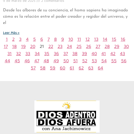
9 de marzo de 2025
2 comentarios
Desde los albores de su conciencia, el homo sapiens ha imaginado
cómo es la relación entre el poder creador y regidor del universo, y
el
Leer Más »
1
2
3
4
5
6
7
8
9
10
11
12
13
14
15
16
17
18
19
20
21
22
23
24
25
26
27
28
29
30
31
32
33
34
35
36
37
38
39
40
41
42
43
44
45
46
47
48
49
50
51
52
53
54
55
56
57
58
59
60
61
62
63
64