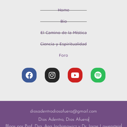
Home
Bio
El Camino de la Mística
Ciencia y Espiritualidad
Foro
diosadentrodiosafuera@gmail.com
Dios Adentro, Dios Afuera
Blogs por Prof. Dra. Ana Jachimowicz y Dr. Jorge Lowenstein