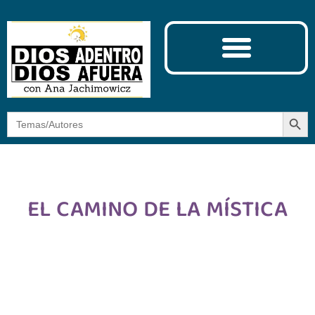
Ciencia y Espiritualidad
El Camino de la Mística
Botón
Buscar:
EL CAMINO DE LA MÍSTICA