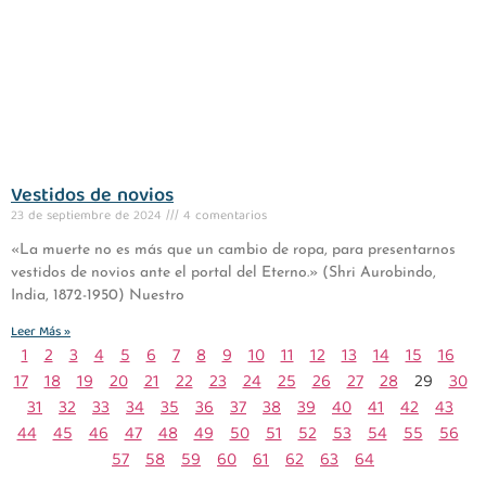
Vestidos de novios
23 de septiembre de 2024
4 comentarios
«La muerte no es más que un cambio de ropa, para presentarnos
vestidos de novios ante el portal del Eterno.» (Shri Aurobindo,
India, 1872-1950) Nuestro
Leer Más »
1
2
3
4
5
6
7
8
9
10
11
12
13
14
15
16
17
18
19
20
21
22
23
24
25
26
27
28
29
30
31
32
33
34
35
36
37
38
39
40
41
42
43
44
45
46
47
48
49
50
51
52
53
54
55
56
57
58
59
60
61
62
63
64