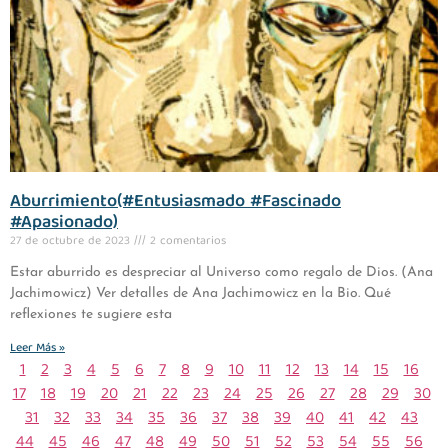
Aburrimiento(#Entusiasmado #Fascinado
#Apasionado)
27 de octubre de 2023
2 comentarios
Estar aburrido es despreciar al Universo como regalo de Dios. (Ana
Jachimowicz) Ver detalles de Ana Jachimowicz en la Bio. Qué
reflexiones te sugiere esta
Leer Más »
1
2
3
4
5
6
7
8
9
10
11
12
13
14
15
16
17
18
19
20
21
22
23
24
25
26
27
28
29
30
31
32
33
34
35
36
37
38
39
40
41
42
43
44
45
46
47
48
49
50
51
52
53
54
55
56