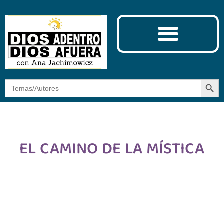
Ciencia y Espiritualidad
El Camino de la Mística
Botón
Buscar:
EL CAMINO DE LA MÍSTICA