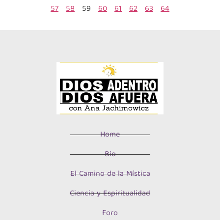
57
58
59
60
61
62
63
64
Home
Bio
El Camino de la Mística
Ciencia y Espiritualidad
Foro