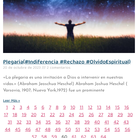
Plegaria(#Indiferencia #Rechazo #OlvidoEspiritual)
20 de octubre de 2023
2 comentarios
«La plegaria es una invitación a Dios a intervenir en nuestras
vidas.» (Abraham Jeoschua Heschel) Abraham Joshua Heschel (
Varsovia, 1907; Nueva York,1972) fue un prominente
Leer Más »
1
2
3
4
5
6
7
8
9
10
11
12
13
14
15
16
17
18
19
20
21
22
23
24
25
26
27
28
29
30
31
32
33
34
35
36
37
38
39
40
41
42
43
44
45
46
47
48
49
50
51
52
53
54
55
56
57
58
59
60
61
62
63
64