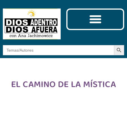
Ciencia y Espiritualidad
El Camino de la Mística
Botón
Buscar:
EL CAMINO DE LA MÍSTICA