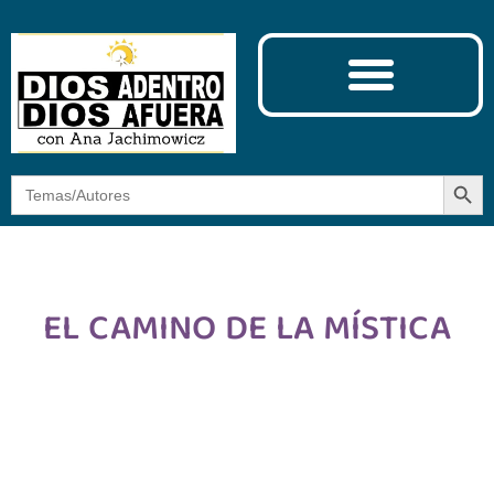
Ciencia y Espiritualidad
El Camino de la Mística
Botón
Buscar:
EL CAMINO DE LA MÍSTICA