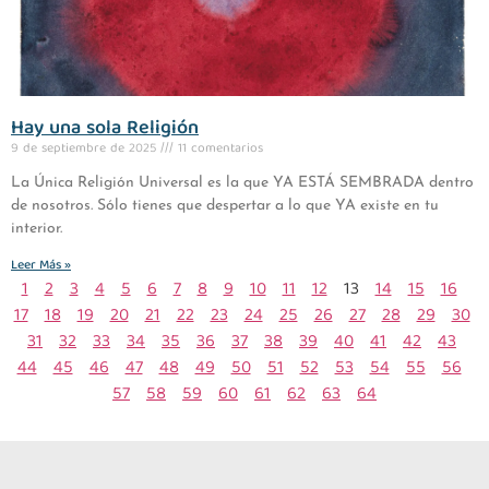
Hay una sola Religión
9 de septiembre de 2025
11 comentarios
La Única Religión Universal es la que YA ESTÁ SEMBRADA dentro
de nosotros. Sólo tienes que despertar a lo que YA existe en tu
interior.
Leer Más »
1
2
3
4
5
6
7
8
9
10
11
12
13
14
15
16
17
18
19
20
21
22
23
24
25
26
27
28
29
30
31
32
33
34
35
36
37
38
39
40
41
42
43
44
45
46
47
48
49
50
51
52
53
54
55
56
57
58
59
60
61
62
63
64